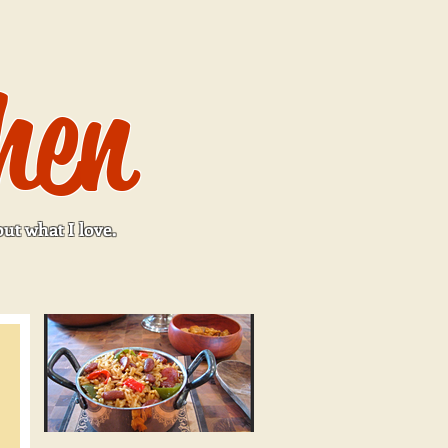
hen
ut what I love.