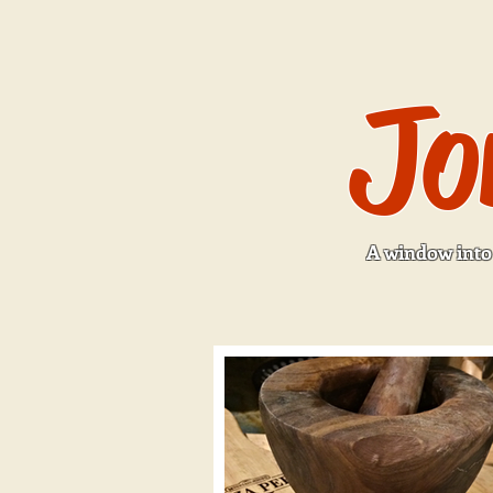
Jo
A window into 