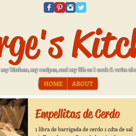
rge's Kitc
my kitchen, my recipes, and my life as I cook & write abo
HOME
ABOUT
Empellitas de Cerdo
1 libra de barrigada de cerdo 1 cdta de sal